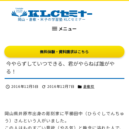
KLCセミナー
岡山・倉敷・米子の学習塾 KLCセミナー

メニュー
無料体験・資料請求はこちら
今やらずしていつできる、君がやらねば誰がや
る！
2016年12月5日
2016年12月7日
倉敷校



岡山県井原市出身の彫刻家に平櫛田中（ひらぐしでんちゅ
う）さんという人がいました。
この人はものすごい意欲（やる気）と執念に溢れた人で、