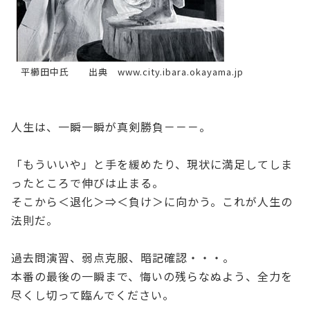
平櫛田中氏 出典 www.city.ibara.okayama.jp
人生は、一瞬一瞬が真剣勝負－－－。
「もういいや」と手を緩めたり、現状に満足してしま
ったところで伸びは止まる。
そこから＜退化＞⇒＜負け＞に向かう。これが人生の
法則だ。
過去問演習、弱点克服、暗記確認・・・。
本番の最後の一瞬まで、悔いの残らなぬよう、全力を
尽くし切って臨んでください。