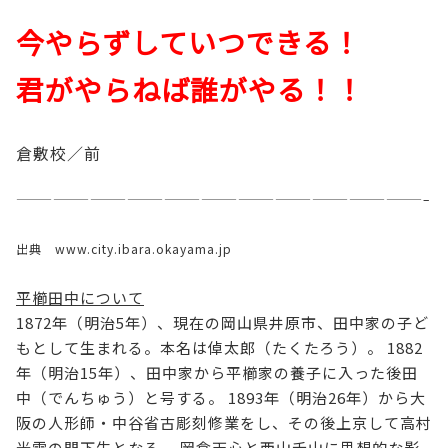
今やらずしていつできる！
君がやらねば誰がやる！！
倉敷校／前
—————————————————————————————————–
出典 www.city.ibara.okayama.jp
平櫛田中について
1872年（明治5年）、現在の岡山県井原市、田中家の子ど
もとして生まれる。本名は倬太郎（たくたろう）。 1882
年（明治15年）、田中家から平櫛家の養子に入った後田
中（でんちゅう）と号する。 1893年（明治26年）から大
阪の人形師・中谷省古彫刻修業をし、その後上京して高村
光雲の門下生となる。 岡倉天心と西山禾山に思想的な影