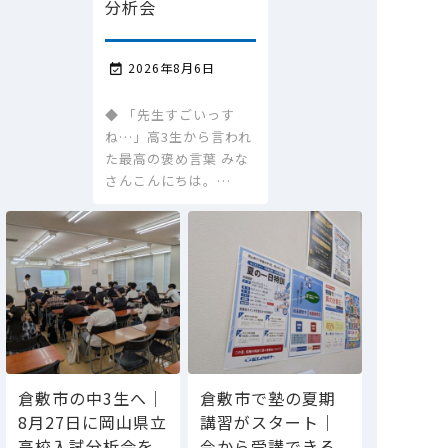
分析会
2026年8月6日

◆ 「先生すごいっす
ね…」高3生から言われ
た最高の褒め言葉 みな
さんこんにちは。…
倉敷市の中3生へ｜
倉敷市で塾の夏期
8月27日に岡山県立
講習がスタート｜
高校入試分析会を
今から受講できる