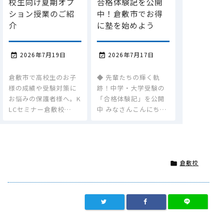
校生向け夏期オプ
合格体験記を公開
ション授業のご紹
中！倉敷市でお得
介
に塾を始めよう
2026年7月19日
2026年7月17日


倉敷市で高校生のお子
◆ 先輩たちの輝く軌
様の成績や受験対策に
跡！中学・大学受験の
お悩みの保護者様へ。K
「合格体験記」を公開
LCセミナー倉敷校…
中 みなさんこんにち…
倉敷校
