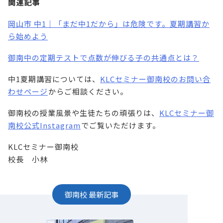
関連記事
岡山市 中1｜「まだ中1だから」は危険です。夏期講習か
ら始めよう
⁠
御南中の定期テストで点数が伸びる子の共通点とは？
⁠
中1夏期講習については、
KLCセミナー御南校のお問い合
わせページ
⁠からご相談ください。
御南校の授業風景や生徒たちの頑張りは、
KLCセミナー御
南校公式Instagram
⁠でご覧いただけます。
KLCセミナー御南校
校長 小林
御南校
最新記事