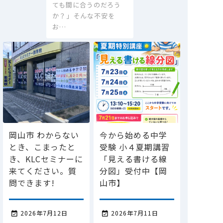
ても間に合うのだろう
か？」そんな不安を
お…
岡山市 わからない
今から始める中学
とき、こまったと
受験 小４夏期講習
き、KLCセミナーに
「見える書ける線
来てください。質
分図」受付中【岡
問できます!
山市】
2026年7月12日
2026年7月11日

