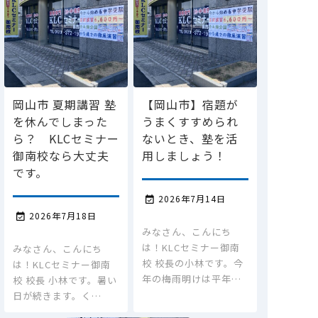
岡山市 夏期講習 塾
【岡山市】宿題が
を休んでしまった
うまくすすめられ
ら？ KLCセミナー
ないとき、塾を活
御南校なら大丈夫
用しましょう！
です。
2026年7月14日

2026年7月18日

みなさん、こんにち
は！KLCセミナー御南
みなさん、こんにち
校 校長の小林です。今
は！KLCセミナー御南
年の梅雨明けは平年…
校 校長 小林です。暑い
日が続きます。く…