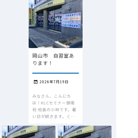
岡山市 自習室あ
ります！
2026年7月19日

みなさん、こんにち
は！KLCセミナー御南
校 校長の小林です。暑
い日が続きます。く…