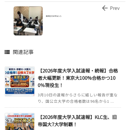

Prev
庭瀬校の中学生たち
関連記事

【2026年度大学入試速報・続報】合格
者大幅更新！東京大100%合格かつ10
0％現役生！
3月10日の速報からさらに嬉しい報告が重な
り、国公立大学の合格者数は96名から1 ...
【2026年度大学入試速報】KLC生、旧
帝国大7大学制覇！