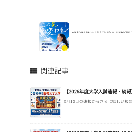
中1数学で点数を伸ばすには｜「計算ミス」で終わらせない途中式の見直し
関連記事

【2026年度大学入試速報・続報
3月10日の速報からさらに嬉しい報告