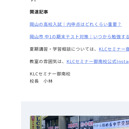
関連記事
岡山の高校入試｜内申点はどれくらい重要？
⁠
岡山市 中1の期末テスト対策｜いつから勉強す
夏期講習・学習相談については、
KLCセミナ
教室の雰囲気は、
KLCセミナー御南校公式Insta
KLCセミナー御南校
校長 小林