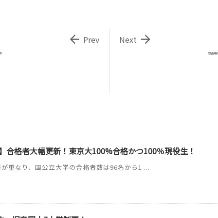


Prev
Next
方
岡山市
】合格者大幅更新！東京大100%合格かつ100％現役生！
が重なり、国公立大学の合格者数は96名から1 ...