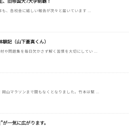
C生、旧帝国大7大学制覇！
年も、各校舎に嬉しい報告が次々と届いています ...
体験記（山下蒼真くん）
材や問題集を毎日欠かさず解く習慣を大切にしてい ...
岡山マラソンまで間もなくとなりました。竹本は緊 ...
差”が一気に広がります。