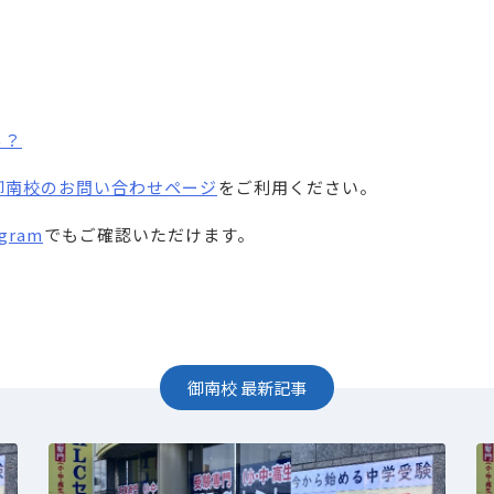
る？
⁠
ー御南校のお問い合わせページ
⁠をご利用ください。
gram
⁠でもご確認いただけます。
御南校
最新記事