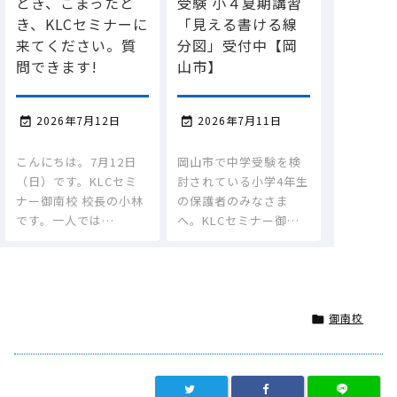
とき、こまったと
受験 小４夏期講習
き、KLCセミナーに
「見える書ける線
来てください。質
分図」受付中【岡
問できます!
山市】
2026年7月12日
2026年7月11日


こんにちは。7月12日
岡山市で中学受験を検
（日）です。KLCセミ
討されている小学4年生
ナー御南校 校長の小林
の保護者のみなさま
です。一人では…
へ。KLCセミナー御…
御南校
