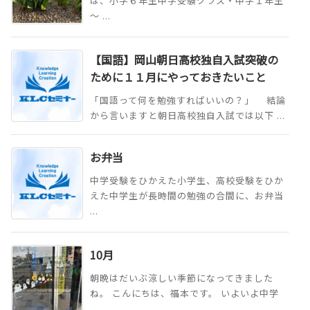
は、小学６年生中学受験クラス・中学１年生
～ ...
【国語】岡山朝日高校独自入試突破の
ために１１月にやっておきたいこと
「国語って何を勉強すればいいの？」 結論
から言いますと朝日高校独自入試では以下 ...
お弁当
中学受験をひかえた小学生、高校受験をひか
えた中学生が長時間の勉強の合間に、お弁当
...
10月
朝晩はだいぶ涼しい季節になってきました
ね。 こんにちは、福本です。 いよいよ中学
...