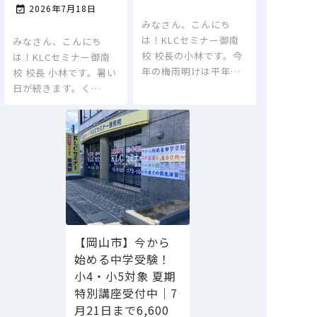
2026年7月18日

みなさん、こんにち
は！KLCセミナー御南
みなさん、こんにち
校 校長の小林です。今
は！KLCセミナー御南
年の梅雨明けは平年…
校 校長 小林です。暑い
日が続きます。く…
【岡山市】今から
始める中学受験！
小4・小5対象 夏期
特別講座受付中｜7
月21日まで6,600