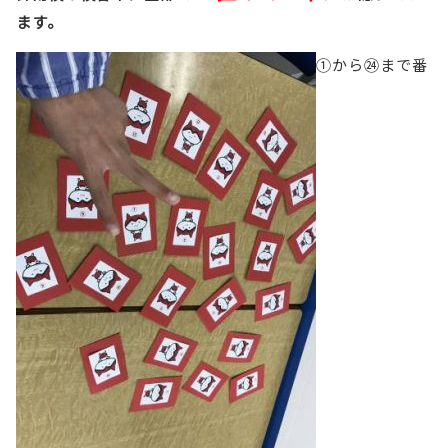
ます。
①から㉔まで番