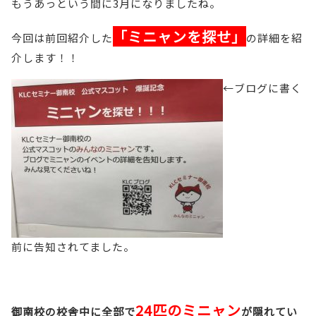
もうあっという間に3月になりましたね。
「ミニャンを探
せ」
今回は前回紹介した
の詳細を紹
介します！！
←ブログに書く
前に告知されてました。
24匹のミニャン
御南校の校舎中に全部で
が隠れてい