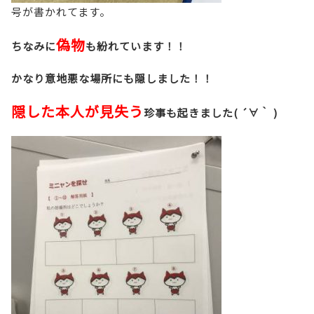
号が書かれてます。
偽物
ちなみに
も紛れています！！
かなり意地悪な場所にも隠しました！！
隠した本人が見失う
珍事も起きました( ´∀｀ )