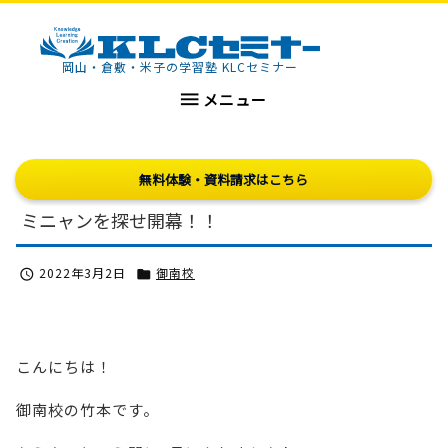
KLCセミナー
岡山・倉敷・米子の学習塾 KLCセミナー

メニュー
無料体験・資料請求はこちら
ミニャンを探せ開幕！！
2022年3月2日
御南校


こんにちは！
御南校の竹本です。