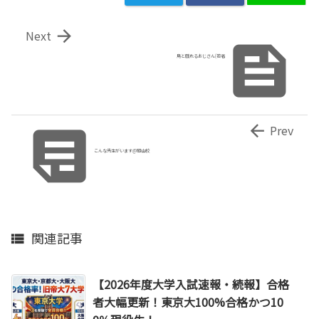

Next

鳥と戯れるおじさん(若者


Prev
こんな先生がいます@岡山校
関連記事

【2026年度大学入試速報・続報】合格
者大幅更新！東京大100%合格かつ10