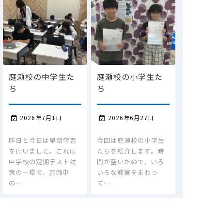
庭瀬校の中学生た
庭瀬校の小学生た
ち
ち
2026年7月1日
2026年6月27日


昨日と今日は早朝学習
今回は庭瀬校の小学生
を行いました。これは
たちを紹介します。時
中学校の定期テスト対
間が空いたので、いろ
策の一環で、吉備中
いろな教室をまわっ
の…
て…