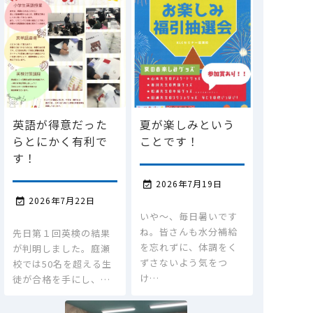
英語が得意だった
夏が楽しみという
らとにかく有利で
ことです！
す！
2026年7月19日

2026年7月22日

いや～、毎日暑いです
ね。皆さんも水分補給
先日第１回英検の結果
を忘れずに、体調をく
が判明しました。庭瀬
ずさないよう気をつ
校では50名を超える生
け…
徒が合格を手にし、…