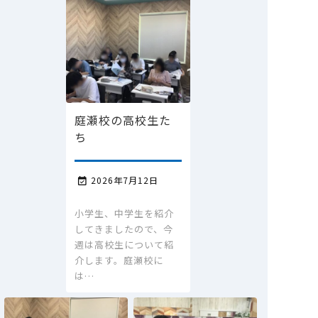
庭瀬校の高校生た
ち
2026年7月12日

小学生、中学生を紹介
してきましたので、今
週は高校生について紹
介します。庭瀬校に
は…