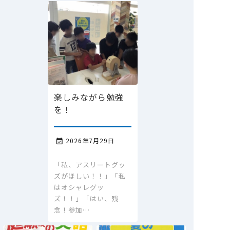
楽しみながら勉強
を！
2026年7月29日

「私、アスリートグッ
ズがほしい！！」「私
はオシャレグッ
ズ！！」「はい、残
念！参加…