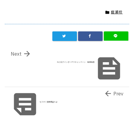
庭瀬校


Next

KLCログインボーナスキャンペーン 結果発表


Prev
もうすぐ夏期講習だよ