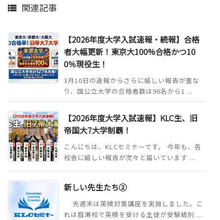
関連記事

【2026年度大学入試速報・続報】合格
者大幅更新！東京大100%合格かつ10
0％現役生！
3月10日の速報からさらに嬉しい報告が重な
り、国公立大学の合格者数は96名から1 ...
【2026年度大学入試速報】KLC生、旧
帝国大7大学制覇！
こんにちは、KLCセミナーです。 今年も、各
校舎に嬉しい報告が次々と届いています ...
新しい先生たち②
先週末は英検対策講座を実施しました。こ
れは庭瀬校で英検を受ける生徒が受験級別 ...