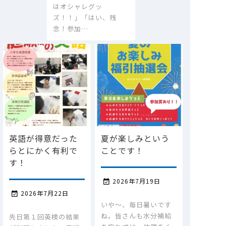
はオシャレグッ
ズ！！」「はい、残
念！参加…
英語が得意だった
夏が楽しみという
らとにかく有利で
ことです！
す！
2026年7月19日

2026年7月22日

いや～、毎日暑いです
ね。皆さんも水分補給
先日第１回英検の結果