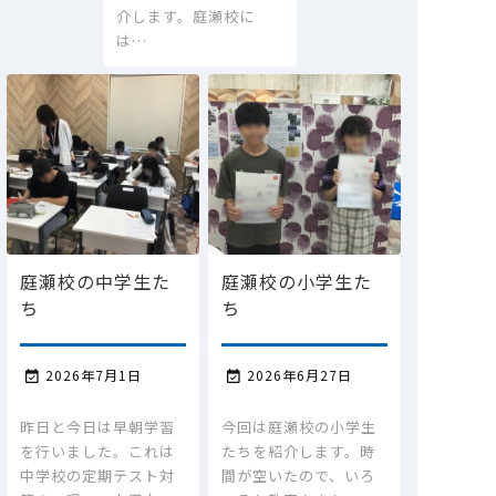
介します。庭瀬校に
は…
庭瀬校の中学生た
庭瀬校の小学生た
ち
ち
2026年7月1日
2026年6月27日


昨日と今日は早朝学習
今回は庭瀬校の小学生
を行いました。これは
たちを紹介します。時
中学校の定期テスト対
間が空いたので、いろ