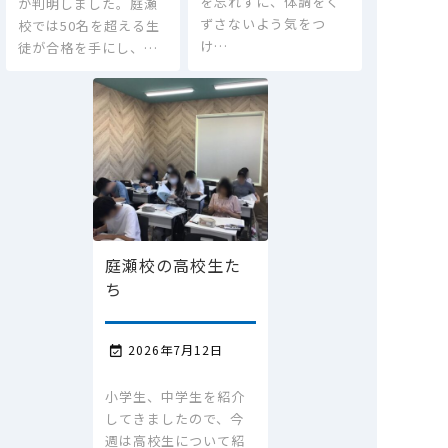
を忘れずに、体調をく
が判明しました。庭瀬
ずさないよう気をつ
校では50名を超える生
け…
徒が合格を手にし、…
庭瀬校の高校生た
ち
2026年7月12日

小学生、中学生を紹介
してきましたので、今
週は高校生について紹