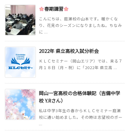
春期講習
こんにちは、庭瀬校の山本です。暖かくな
り、花見のシーズンになりましたね。ちなみ
に ...
2022年 県立高校入試分析会
ＫＬＣセミナー（岡山エリア）では、来る７
月１８日（月・祝）に「2022年 県立高 ...
岡山一宮高校の合格体験記（吉備中学
校 Y.Rさん）
私は中学3年生の春からＫＬＣセミナー庭瀬
校に通い始めました。その時は志望校のボー
...