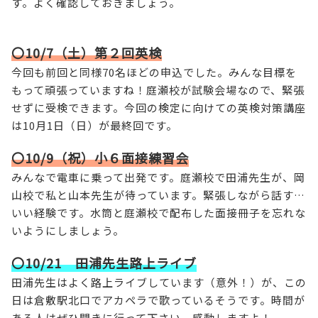
す。よく確認しておきましょう。
〇10/7（土）第２回英検
今回も前回と同様70名ほどの申込でした。みんな目標を
もって頑張っていますね！庭瀬校が試験会場なので、緊張
せずに受検できます。今回の検定に向けての英検対策講座
は10月1日（日）が最終回です。
〇10/9（祝）小６面接練習会
みんなで電車に乗って出発です。庭瀬校で田浦先生が、岡
山校で私と山本先生が待っています。緊張しながら話す…
いい経験です。水筒と庭瀬校で配布した面接冊子を忘れな
いようにしましょう。
〇10/21 田浦先生路上ライブ
田浦先生はよく路上ライブしています（意外！）が、この
日は倉敷駅北口でアカペラで歌っているそうです。時間が
ある人はぜひ聞きに行って下さい。感動しますよ！