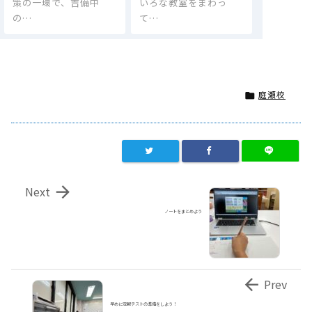
策の一環で、吉備中
いろな教室をまわっ
の…
て…
庭瀬校


Next
ノートをまとめよう

Prev
早めに定期テストの準備をしよう！