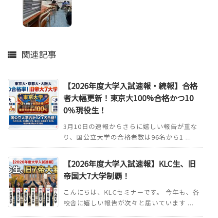
関連記事

【2026年度大学入試速報・続報】合格
者大幅更新！東京大100%合格かつ10
0％現役生！
3月10日の速報からさらに嬉しい報告が重な
り、国公立大学の合格者数は96名から1 ...
【2026年度大学入試速報】KLC生、旧
帝国大7大学制覇！
こんにちは、KLCセミナーです。 今年も、各
校舎に嬉しい報告が次々と届いています ...