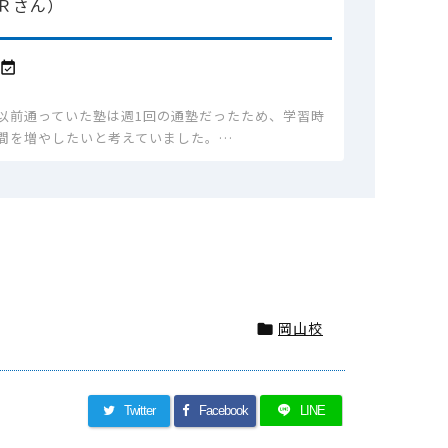
Ｒさん）

以前通っていた塾は週1回の通塾だったため、学習時
間を増やしたいと考えていました。…
岡山校

Twitter
Facebook
LINE