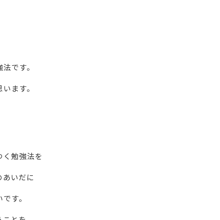
強法です。
思います。
つく勉強法を
のあいだに
いです。
うことを、