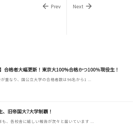


Prev
Next
】合格者大幅更新！東京大100%合格かつ100％現役生！
が重なり、国公立大学の合格者数は96名から1 ...
C生、旧帝国大7大学制覇！
年も、各校舎に嬉しい報告が次々と届いています ...