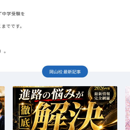
ず中学受験を
こまでです。
）。
岡山校
最新記事