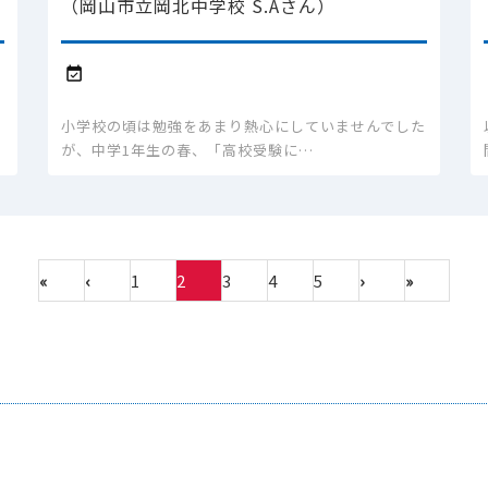
（岡山市立岡北中学校 S.Aさん）

小学校の頃は勉強をあまり熱心にしていませんでした
が、中学1年生の春、「高校受験に…
«
‹
1
2
3
4
5
›
»