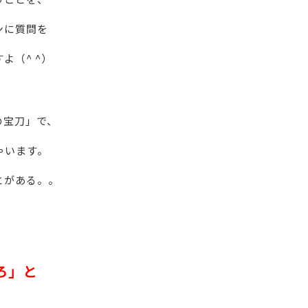
ンに質問を
よ（^ ^）
の宝刀」で、
ゃいます。
とがある。。
ろ」
と