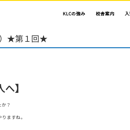
KLCの強み
校舎案内
入
）★第１回★
人へ】
たか？
やりますね。