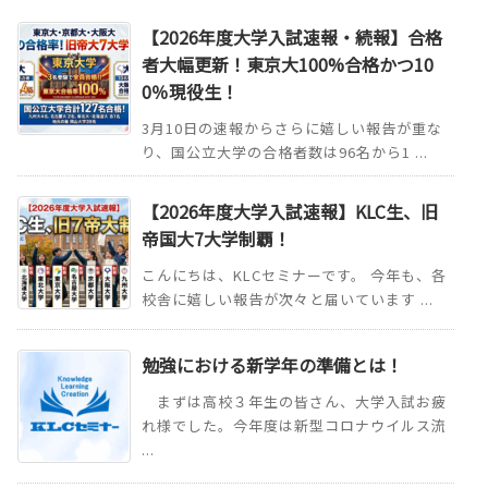
【2026年度大学入試速報・続報】合格
者大幅更新！東京大100%合格かつ10
0％現役生！
3月10日の速報からさらに嬉しい報告が重な
り、国公立大学の合格者数は96名から1 ...
【2026年度大学入試速報】KLC生、旧
帝国大7大学制覇！
こんにちは、KLCセミナーです。 今年も、各
校舎に嬉しい報告が次々と届いています ...
勉強における新学年の準備とは！
まずは高校３年生の皆さん、大学入試お疲
れ様でした。今年度は新型コロナウイルス流
...