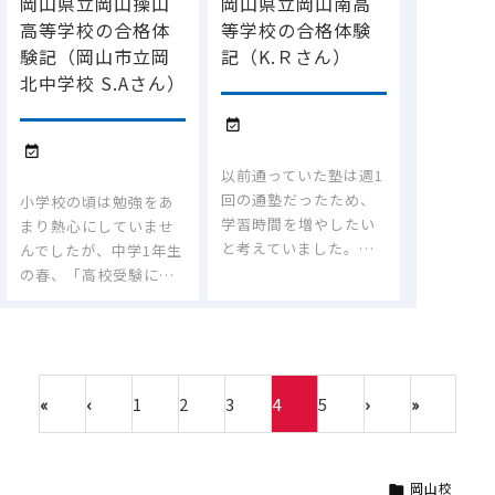
岡山県立岡山操山
岡山県立岡山南高
高等学校の合格体
等学校の合格体験
験記（岡山市立岡
記（K.Ｒさん）
北中学校 S.Aさん）


以前通っていた塾は週1
回の通塾だったため、
小学校の頃は勉強をあ
学習時間を増やしたい
まり熱心にしていませ
と考えていました。…
んでしたが、中学1年生
の春、「高校受験に…
«
‹
1
2
3
4
5
›
»
岡山校
