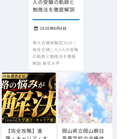
人の受験の軌跡と
勉強法を徹底解説
2026年8月6日

東大合格体験記2025｜
現役合格した3人の受験
の軌跡と勉強法を徹底
解説 東京大学…
【完全攻略】進
岡山県立岡山朝日
路・キャリア・大
高等学校の合格体