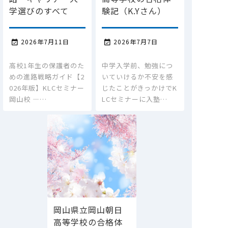
学選びのすべて
験記（K.Yさん）
2026年7月11日
2026年7月7日


高校1年生の保護者のた
中学入学前、勉強につ
めの進路戦略ガイド【2
いていけるか不安を感
026年版】KLCセミナー
じたことがきっかけでK
岡山校 ―…
LCセミナーに入塾…
岡山県立岡山朝日
高等学校の合格体