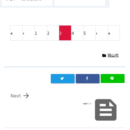
«
‹
1
2
3
4
5
›
»
岡山校


Next

中間テスト