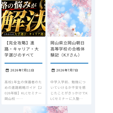
【完全攻略】進
岡山県立岡山朝日
路・キャリア・大
高等学校の合格体
学選びのすべて
験記（K.Yさん）
2026年7月11日
2026年7月7日


高校1年生の保護者のた
中学入学前、勉強につ
めの進路戦略ガイド【2
いていけるか不安を感
026年版】KLCセミナー
じたことがきっかけでK
岡山校 ―…
LCセミナーに入塾…