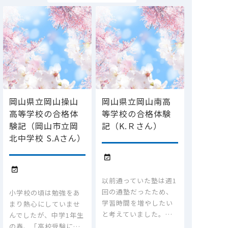
岡山県立岡山操山
岡山県立岡山南高
高等学校の合格体
等学校の合格体験
験記（岡山市立岡
記（K.Ｒさん）
北中学校 S.Aさん）


以前通っていた塾は週1
回の通塾だったため、
小学校の頃は勉強をあ
学習時間を増やしたい
まり熱心にしていませ
と考えていました。…
んでしたが、中学1年生
の春、「高校受験に…