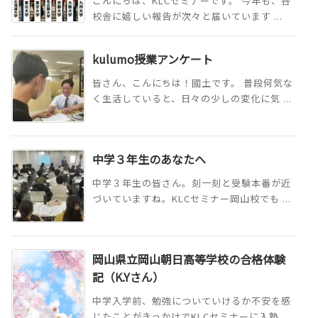
こんにちは、KLCセミナーです。 今年も、各
校舎に嬉しい報告が次々と届いています ...
kulumo授業アンケート
皆さん、こんにちは！國土です。 普段何気な
く生活していると、日々の少しの変化に気 ...
中学３年生のあなたへ
中学３年生の皆さん。刻一刻と受験本番が近
づいていますね。KLCセミナー岡山校でも ...
岡山県立岡山朝日高等学校の合格体験
記（K.Yさん）
中学入学前、勉強についていけるか不安を感
じたことがきっかけでKLCセミナーに入塾 ...