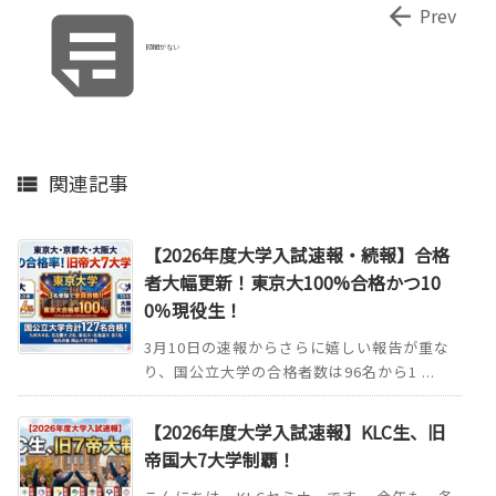


Prev
時間がない
関連記事

【2026年度大学入試速報・続報】合格
者大幅更新！東京大100%合格かつ10
0％現役生！
3月10日の速報からさらに嬉しい報告が重な
り、国公立大学の合格者数は96名から1 ...
【2026年度大学入試速報】KLC生、旧
帝国大7大学制覇！