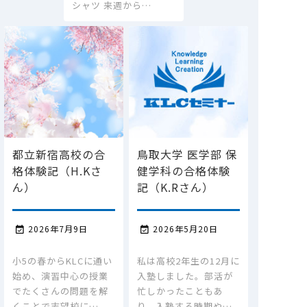
シャツ 来週から…
都立新宿高校の合
鳥取大学 医学部 保
格体験記（H.Kさ
健学科の合格体験
ん）
記（K.Rさん）
2026年7月9日
2026年5月20日


小5の春からKLCに通い
私は高校2年生の12月に
始め、演習中心の授業
入塾しました。部活が
でたくさんの問題を解
忙しかったこともあ
くことで志望校に…
り、入塾する時期や…