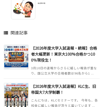
得意料理
関連記事

【2026年度大学入試速報・続報】合格
者大幅更新！東京大100%合格かつ10
0％現役生！
3月10日の速報からさらに嬉しい報告が重な
り、国公立大学の合格者数は96名から1 ...
【2026年度大学入試速報】KLC生、旧
帝国大7大学制覇！
こんにちは、KLCセミナーです。 今年も、各
校舎に嬉しい報告が次々と届いています ...