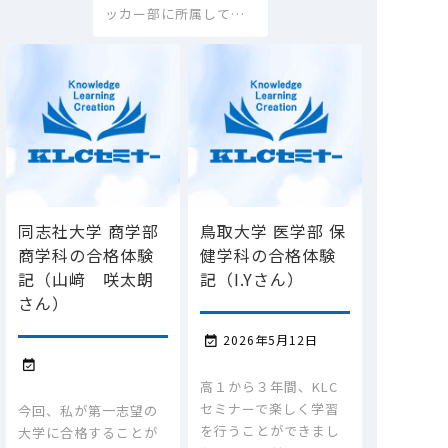
ッカー部に所属して…
同志社大学 商学部
鳥取大学 医学部 保
商学科の合格体験
健学科の合格体験
記（山﨑 咲太朗
記（I.Yさん）
さん）
2026年5月12日


高１から３年間、KLC
セミナーで楽しく学習
今回、私が第一志望の
を行うことができまし
大学に合格することが