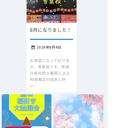
8月になりました！
2026年8月4日

お世話になっておりま
す。芳泉校です。昨夜
は局所的な豪雨による
校舎周辺の冠水に伴
い…