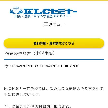
KLCセミナー
岡山・倉敷・米子の学習塾 KLCセミナー

メニュー
無料体験・資料請求はこちら
宿題のやり方（中学生版）
2017年9月12日
2017年9月13日
芳泉校



KLCセミナー芳泉校では、次のような宿題のやり方を中学
生に指導しています。
１、授業の日から
３日以内
に取り組む。