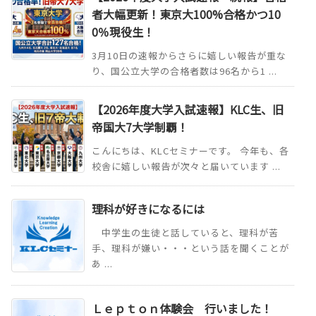
者大幅更新！東京大100%合格かつ10
0％現役生！
3月10日の速報からさらに嬉しい報告が重な
り、国公立大学の合格者数は96名から1 ...
【2026年度大学入試速報】KLC生、旧
帝国大7大学制覇！
こんにちは、KLCセミナーです。 今年も、各
校舎に嬉しい報告が次々と届いています ...
理科が好きになるには
中学生の生徒と話していると、理科が苦
手、理科が嫌い・・・という話を聞くことが
あ ...
Ｌｅｐｔｏｎ体験会 行いました！