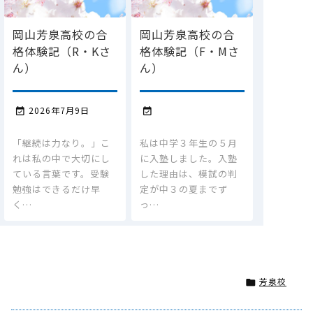
岡山芳泉高校の合
岡山芳泉高校の合
格体験記（R・Kさ
格体験記（F・Mさ
ん）
ん）
2026年7月9日


「継続は力なり。」こ
私は中学３年生の５月
れは私の中で大切にし
に入塾しました。入塾
ている言葉です。受験
した理由は、模試の判
勉強はできるだけ早
定が中３の夏までず
く…
っ…
芳泉校
