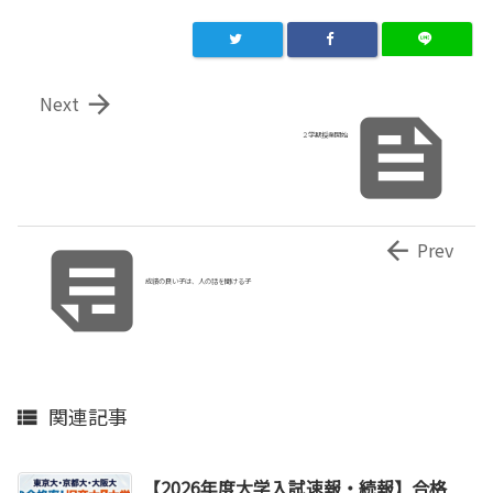

Next

２学期授業開始


Prev
成績の良い子は、人の話を聞ける子
関連記事

【2026年度大学入試速報・続報】合格