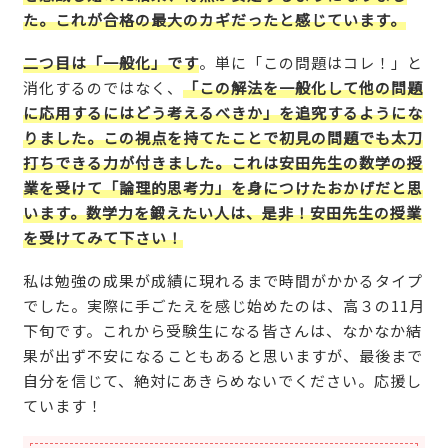
た。これが合格の最大のカギだったと感じています。
二つ目は「一般化」です
。単に「この問題はコレ！」と
消化するのではなく、
「この解法を一般化して他の問題
に応用するにはどう考えるべきか」を追究するようにな
りました。この視点を持てたことで初見の問題でも太刀
打ちできる力が付きました。これは安田先生の数学の授
業を受けて「論理的思考力」を身につけたおかげだと思
います。数学力を鍛えたい人は、是非！安田先生の授業
を受けてみて下さい！
私は勉強の成果が成績に現れるまで時間がかかるタイプ
でした。実際に手ごたえを感じ始めたのは、高３の11月
下旬です。これから受験生になる皆さんは、なかなか結
果が出ず不安になることもあると思いますが、最後まで
自分を信じて、絶対にあきらめないでください。応援し
ています！