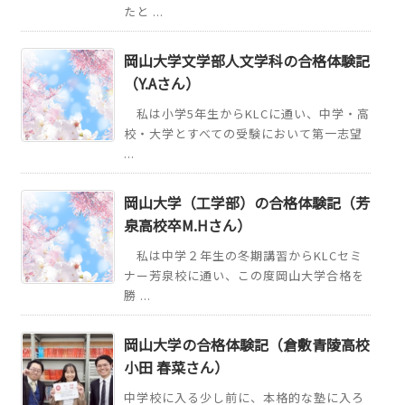
たと ...
岡山大学文学部人文学科の合格体験記
（Y.Aさん）
私は小学5年生からKLCに通い、中学・高
校・大学とすべての受験において第一志望
...
岡山大学（工学部）の合格体験記（芳
泉高校卒M.Hさん）
私は中学２年生の冬期講習からKLCセミ
ナー芳泉校に通い、この度岡山大学合格を
勝 ...
岡山大学の合格体験記（倉敷青陵高校
小田 春菜さん）
中学校に入る少し前に、本格的な塾に入ろ