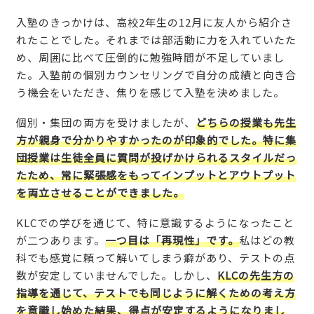
入塾のきっかけは、高校2年生の12月に友人から紹介さ
れたことでした。それまでは部活動に力を入れていたた
め、周囲に比べて圧倒的に勉強時間が不足していまし
た。入塾前の個別カウンセリングで自分の成績と向き合
う機会をいただき、焦りを感じて入塾を決めました。
個別・集団の両方を受けましたが、
どちらの授業も先生
方が親身で分かりやすかったのが印象的でした。特に集
団授業は生徒全員に質問が投げかけられるスタイルだっ
たため、常に緊張感をもってインプットとアウトプット
を両立させることができました。
KLCでの学びを通じて、特に意識するようになったこと
が二つあります。
一つ目は「再現性」です。
私はどの教
科でも感覚に頼って解いてしまう癖があり、テストの点
数が安定していませんでした。しかし、
KLCの先生方の
指導を通じて、テストでも同じように解くための考え方
を意識し始めた結果、得点が安定するようになりまし