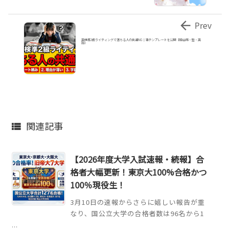

Prev
英検準2級ライティングで落ちる人の共通NG｜満テンプレートを公開【岡山市・塾・英
語】
関連記事

【2026年度大学入試速報・続報】合
格者大幅更新！東京大100%合格かつ
100％現役生！
3月10日の速報からさらに嬉しい報告が重
なり、国公立大学の合格者数は96名から1
...