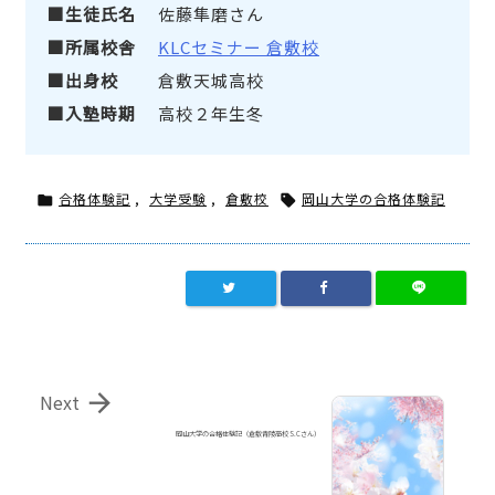
生徒氏名
佐藤隼磨さん
所属校舎
KLCセミナー 倉敷校
出身校
倉敷天城高校
入塾時期
高校２年生冬
合格体験記
,
大学受験
,
倉敷校
岡山大学の合格体験記



Next
岡山大学の合格体験記（倉敷青陵高校 S.Cさん）