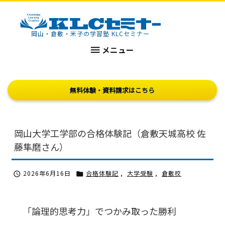
KLCセミナー
岡山・倉敷・米子の学習塾 KLCセミナー

メニュー
無料体験・資料請求はこちら
岡山大学工学部の合格体験記（倉敷天城高校 佐
藤隼磨さん）
2026年6月16日
合格体験記
,
大学受験
,
倉敷校


「論理的思考力」でつかみ取った勝利