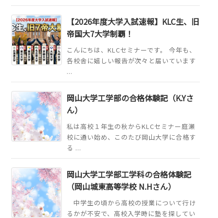
【2026年度大学入試速報】KLC生、旧
帝国大7大学制覇！
こんにちは、KLCセミナーです。 今年も、
各校舎に嬉しい報告が次々と届いています
...
岡山大学工学部の合格体験記（K.Yさ
ん）
私は高校１年生の秋からKLCセミナー庭瀬
校に通い始め、このたび岡山大学に合格す
る ...
岡山大学工学部工学科の合格体験記
（岡山城東高等学校 N.Hさん）
中学生の頃から高校の授業について行け
るかが不安で、高校入学時に塾を探してい